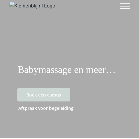
Ga
naar
inhoud
Babymassage en meer…
Boek een cursus
Afspraak voor begeleiding